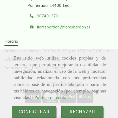
Ponferrada,
24400,
León
987401270
floresbardon
floresbardon.es
Horario
De lunes a viernes de 10:00 a 14:00 y de 17:00 a 20:00 horas
Este sitio web utiliza cookies propias y de
Sábados de 9:00 a 14:00 horas
terceros que permiten mejorar la usabilidad de
Domingos de 11:00 a 13:30 horas
navegación, analizar el uso de la web y mostrar
publicidad relacionada con tus preferencias
Formas de pago
sobre la base de un perfil elaborado a partir de
tus hábitos de navegación (por ejemplo, páginas
visitadas).
Política de cookies
.
CONFIGURAR
RECHAZAR
Síguenos