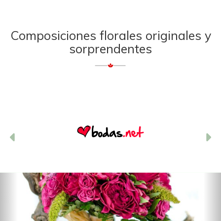
Composiciones florales originales y
sorprendentes
Anterior
Si
Anterior
S