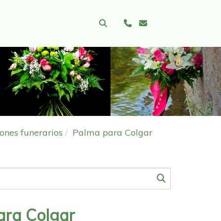
Sigui
nes funerarios
Palma para Colgar
ara Colgar