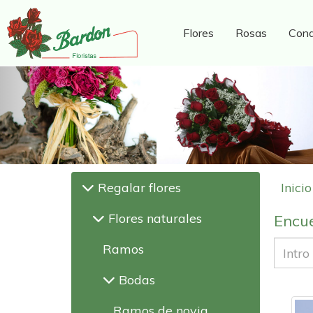
Flores
Rosas
Cond
Anterior
Regalar flores
Inicio
Flores naturales
Encue
Ramos
Bodas
Ramos de novia