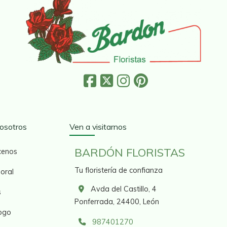
osotros
Ven a visitarnos
BARDÓN FLORISTAS
cenos
Tu floristería de confianza
loral
Avda del Castillo, 4
s
Ponferrada,
24400,
León
ogo
987401270