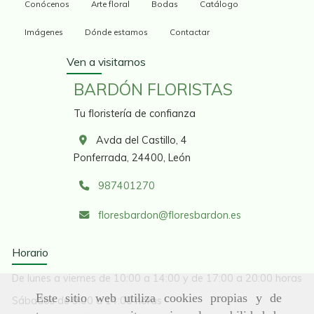
Conócenos
Arte floral
Bodas
Catálogo
Imágenes
Dónde estamos
Contactar
Ven a visitarnos
BARDÓN FLORISTAS
Tu floristería de confianza
Avda del Castillo, 4
Ponferrada,
24400,
León
987401270
floresbardon
floresbardon.es
Horario
De lunes a viernes de 10:00 a 14:00 y de 17:00 a 20:00 horas
Este sitio web utiliza cookies propias y de
Sábados de 9:00 a 14:00 horas