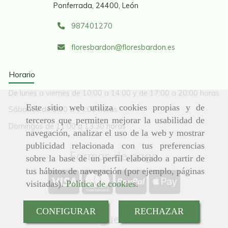
Ponferrada,
24400,
León
987401270
floresbardon
floresbardon.es
Horario
De lunes a viernes de 10:00 a 14:00 y de 17:00 a 20:00 horas
Este sitio web utiliza cookies propias y de
Sábados de 9:00 a 14:00 horas
terceros que permiten mejorar la usabilidad de
Domingos de 11:00 a 13:30 horas
navegación, analizar el uso de la web y mostrar
publicidad relacionada con tus preferencias
Formas de pago
sobre la base de un perfil elaborado a partir de
tus hábitos de navegación (por ejemplo, páginas
visitadas).
Política de cookies
.
CONFIGURAR
RECHAZAR
Síguenos