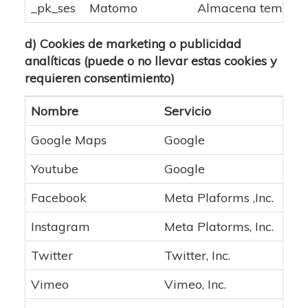
_pk_ses
Matomo
Almacena temporalm
d) Cookies de marketing o publicidad
analíticas (puede o no llevar estas cookies y
requieren consentimiento)
Nombre
Servicio
Des
Google Maps
Google
Mos
Youtube
Google
Rep
Facebook
Meta Plaforms ,Inc.
Bot
Instagram
Meta Platorms, Inc.
Per
Twitter
Twitter, Inc.
Comp
Vimeo
Vimeo, Inc.
Rep