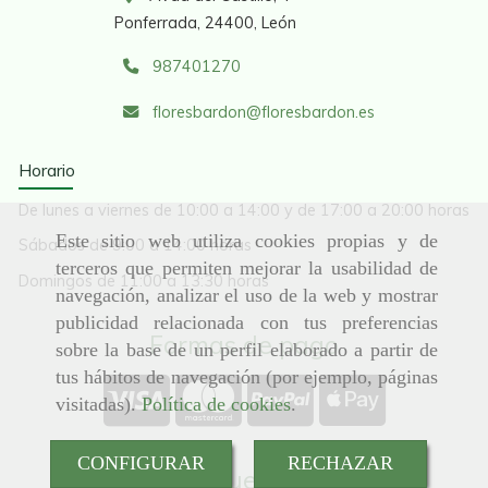
Ponferrada,
24400,
León
987401270
floresbardon
floresbardon.es
Horario
De lunes a viernes de 10:00 a 14:00 y de 17:00 a 20:00 horas
Este sitio web utiliza cookies propias y de
Sábados de 9:00 a 14:00 horas
terceros que permiten mejorar la usabilidad de
Domingos de 11:00 a 13:30 horas
navegación, analizar el uso de la web y mostrar
publicidad relacionada con tus preferencias
Formas de pago
sobre la base de un perfil elaborado a partir de
tus hábitos de navegación (por ejemplo, páginas
visitadas).
Política de cookies
.
CONFIGURAR
RECHAZAR
Síguenos