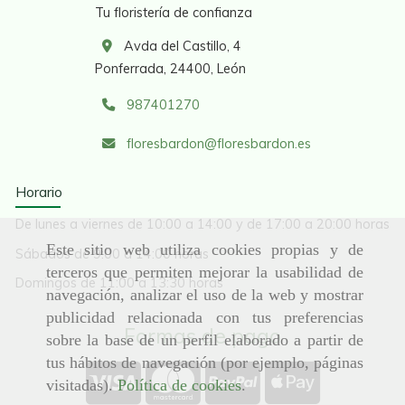
Tu floristería de confianza
Avda del Castillo, 4
Ponferrada,
24400,
León
987401270
floresbardon
floresbardon.es
Horario
De lunes a viernes de 10:00 a 14:00 y de 17:00 a 20:00 horas
Este sitio web utiliza cookies propias y de
Sábados de 9:00 a 14:00 horas
terceros que permiten mejorar la usabilidad de
Domingos de 11:00 a 13:30 horas
navegación, analizar el uso de la web y mostrar
publicidad relacionada con tus preferencias
Formas de pago
sobre la base de un perfil elaborado a partir de
tus hábitos de navegación (por ejemplo, páginas
visitadas).
Política de cookies
.