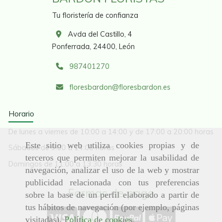
Tu floristería de confianza
Avda del Castillo, 4
Ponferrada,
24400,
León
987401270
floresbardon
floresbardon.es
Horario
De lunes a viernes de 10:00 a 14:00 y de 17:00 a 20:00 horas
Este sitio web utiliza cookies propias y de
Sábados de 9:00 a 14:00 horas
terceros que permiten mejorar la usabilidad de
Domingos de 11:00 a 13:30 horas
navegación, analizar el uso de la web y mostrar
publicidad relacionada con tus preferencias
Formas de pago
sobre la base de un perfil elaborado a partir de
tus hábitos de navegación (por ejemplo, páginas
visitadas).
Política de cookies
.