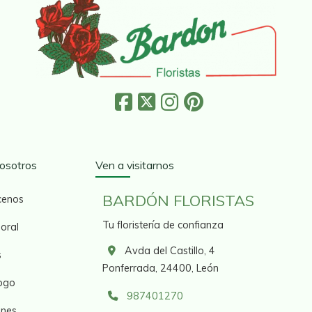
osotros
Ven a visitarnos
BARDÓN FLORISTAS
cenos
Tu floristería de confianza
loral
Avda del Castillo, 4
s
Ponferrada,
24400,
León
ogo
987401270
nes