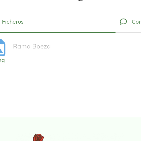
Ficheros
Com
Ramo Boeza
eg