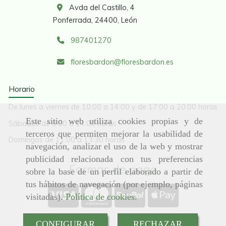
Avda del Castillo, 4
Ponferrada,
24400,
León
987401270
floresbardon
floresbardon.es
Horario
De lunes a viernes de 10:00 a 14:00 y de 17:00 a 20:00 horas
Este sitio web utiliza cookies propias y de
Sábados de 9:00 a 14:00 horas
terceros que permiten mejorar la usabilidad de
Domingos de 11:00 a 13:30 horas
navegación, analizar el uso de la web y mostrar
publicidad relacionada con tus preferencias
Formas de pago
sobre la base de un perfil elaborado a partir de
tus hábitos de navegación (por ejemplo, páginas
visitadas).
Política de cookies
.
CONFIGURAR
RECHAZAR