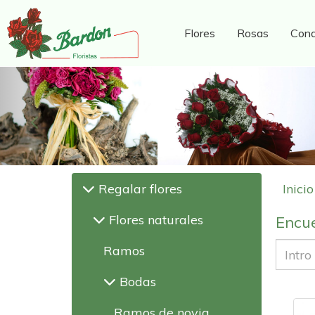
Flores
Rosas
Cond
Anterior
Regalar flores
Inicio
Flores naturales
Encue
Ramos
Bodas
Ramos de novia