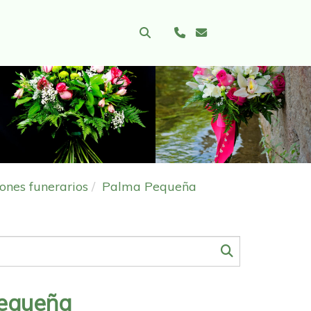
Sigui
nes funerarios
Palma Pequeña
equeña