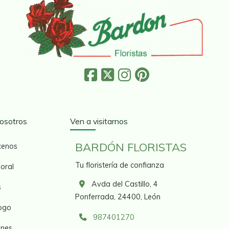
osotros
Ven a visitarnos
BARDÓN FLORISTAS
cenos
Tu floristería de confianza
loral
Avda del Castillo, 4
s
Ponferrada,
24400,
León
ogo
987401270
nes