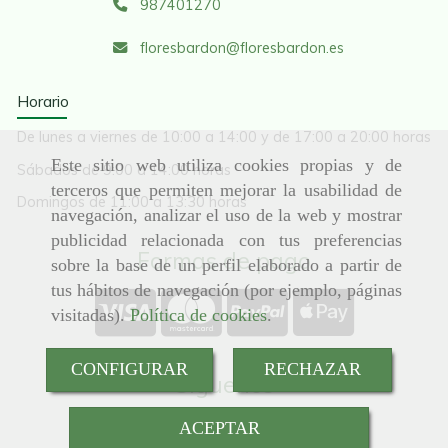
987401270
floresbardon
floresbardon.es
Horario
De lunes a viernes de 10:00 a 14:00 y de 17:00 a 20:00 horas
Este sitio web utiliza cookies propias y de
Sábados de 9:00 a 14:00 horas
terceros que permiten mejorar la usabilidad de
Domingos de 11:00 a 13:30 horas
navegación, analizar el uso de la web y mostrar
publicidad relacionada con tus preferencias
Formas de pago
sobre la base de un perfil elaborado a partir de
tus hábitos de navegación (por ejemplo, páginas
visitadas).
Política de cookies
.
CONFIGURAR
RECHAZAR
Síguenos
ACEPTAR