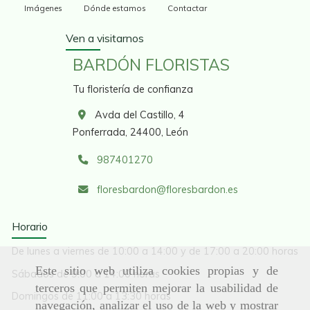
Imágenes
Dónde estamos
Contactar
Ven a visitarnos
BARDÓN FLORISTAS
Tu floristería de confianza
Avda del Castillo, 4
Ponferrada,
24400,
León
987401270
floresbardon
floresbardon.es
Horario
De lunes a viernes de 10:00 a 14:00 y de 17:00 a 20:00 horas
Este sitio web utiliza cookies propias y de
Sábados de 9:00 a 14:00 horas
terceros que permiten mejorar la usabilidad de
Domingos de 11:00 a 13:30 horas
navegación, analizar el uso de la web y mostrar