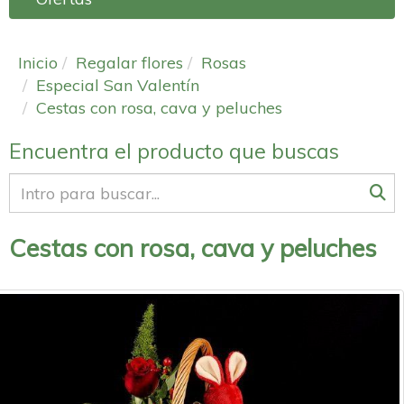
Inicio
Regalar flores
Rosas
Especial San Valentín
Cestas con rosa, cava y peluches
Encuentra el producto que buscas
Cestas con rosa, cava y peluches