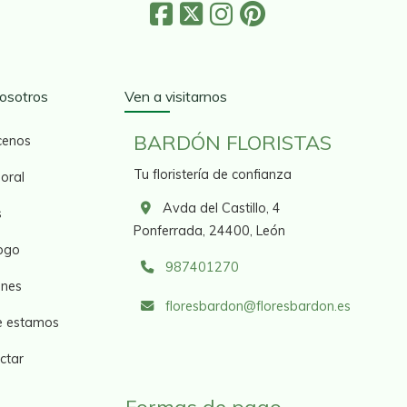
osotros
Ven a visitarnos
BARDÓN FLORISTAS
cenos
Tu floristería de confianza
loral
Avda del Castillo, 4
s
Ponferrada,
24400,
León
ogo
987401270
nes
floresbardon
floresbardon.es
 estamos
ctar