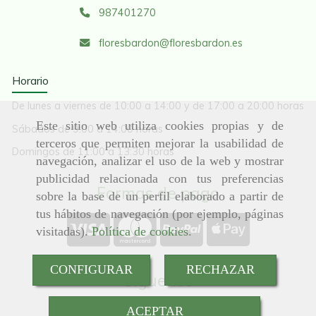
987401270
floresbardon
floresbardon.es
Horario
De lunes a viernes de 10:00 a 14:00 y de 17:00 a 20:00 horas
Este sitio web utiliza cookies propias y de
Sábados de 9:00 a 14:00 horas
terceros que permiten mejorar la usabilidad de
Domingos de 11:00 a 13:30 horas
navegación, analizar el uso de la web y mostrar
publicidad relacionada con tus preferencias
Formas de pago
sobre la base de un perfil elaborado a partir de
tus hábitos de navegación (por ejemplo, páginas
visitadas).
Política de cookies
.
CONFIGURAR
RECHAZAR
Síguenos
ACEPTAR